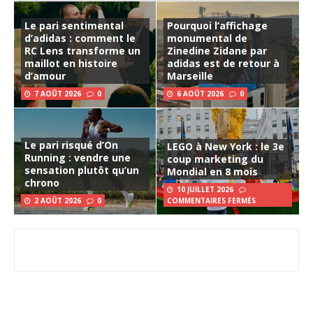
Le pari sentimental
Pourquoi l’affichage
d’adidas : comment le
monumental de
RC Lens transforme un
Zinedine Zidane par
maillot en histoire
adidas est de retour à
d’amour
Marseille
7 AOÛT 2026
0
6 AOÛT 2026
0
Le pari risqué d’On
LEGO à New York : le 3e
Running : vendre une
coup marketing du
sensation plutôt qu’un
Mondial en 8 mois
chrono
10 JUILLET 2026
2 AOÛT 2026
0
COMMENTAIRES FERMÉS