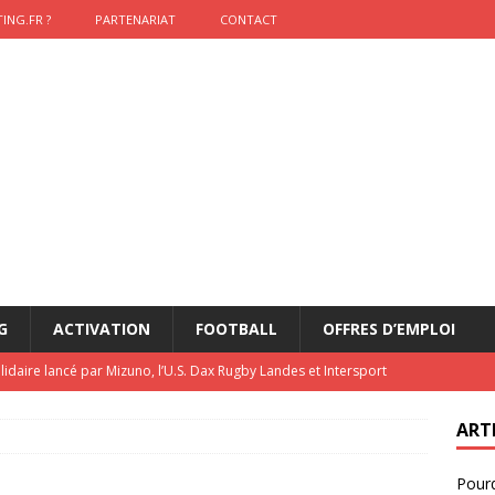
ING.FR ?
PARTENARIAT
CONTACT
G
ACTIVATION
FOOTBALL
OFFRES D’EMPLOI
lidaire lancé par Mizuno, l’U.S. Dax Rugby Landes et Intersport
urs-pompiers face aux incendies dans les Landes
RUGBY
ART
nning : vendre une sensation plutôt qu’un chrono
ACTIVATION
Pourq
t 2026 : pourquoi le sponsor officiel a perdu la finale
ETATS-