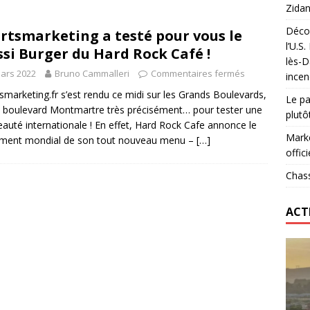
Zidan
Décou
rtsmarketing a testé pour vous le
das : qui gagne vraiment
FOOTBALL
l’U.S
si Burger du Hard Rock Café !
lès-D
onumental de Zinedine Zidane par adidas est de retour à
ars 2022
Bruno Cammalleri
Commentaires fermés
incen
smarketing.fr s’est rendu ce midi sur les Grands Boulevards,
Le pa
 boulevard Montmartre très précisément… pour tester une
plutô
auté internationale ! En effet, Hard Rock Cafe annonce le
Marke
ement mondial de son tout nouveau menu –
[…]
offici
Chass
ACT