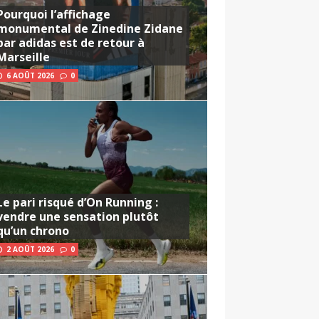
Pourquoi l’affichage
monumental de Zinedine Zidane
par adidas est de retour à
Marseille
6 AOÛT 2026
0
Le pari risqué d’On Running :
vendre une sensation plutôt
qu’un chrono
2 AOÛT 2026
0