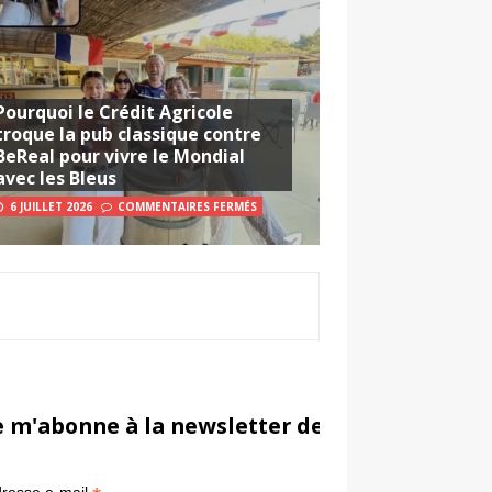
Pourquoi le Crédit Agricole
troque la pub classique contre
BeReal pour vivre le Mondial
avec les Bleus
6 JUILLET 2026
COMMENTAIRES FERMÉS
e m'abonne à la newsletter de Sportsmarketi
*
in
resse e-mail