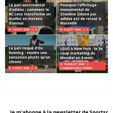
Le pari sentimental
Pourquoi l’affichage
d’adidas : comment le
monumental de
RC Lens transforme un
Zinedine Zidane par
maillot en histoire
adidas est de retour à
d’amour
Marseille
7 AOÛT 2026
0
6 AOÛT 2026
0
Le pari risqué d’On
LEGO à New York : le 3e
Running : vendre une
coup marketing du
sensation plutôt qu’un
Mondial en 8 mois
chrono
10 JUILLET 2026
2 AOÛT 2026
0
COMMENTAIRES FERMÉS
Je m'abonne à la newsletter de Sportsma