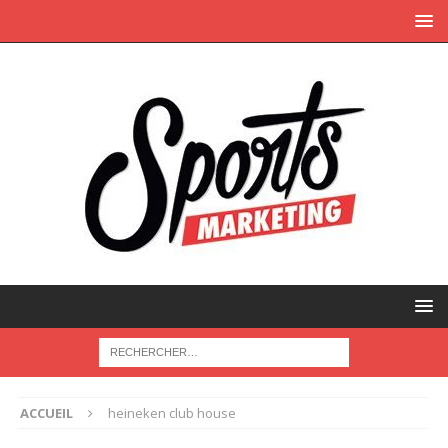
ACCUEIL
heineken club house