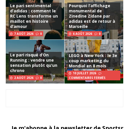
Le pari sentimental
Pourquoi l’affichage
d’adidas : comment le
monumental de
RC Lens transforme un
Zinedine Zidane par
maillot en histoire
adidas est de retour à
d’amour
Marseille
7 AOÛT 2026
0
6 AOÛT 2026
0
Le pari risqué d’On
LEGO à New York : le 3e
Running : vendre une
coup marketing du
sensation plutôt qu’un
Mondial en 8 mois
chrono
10 JUILLET 2026
2 AOÛT 2026
0
COMMENTAIRES FERMÉS
Je m'abonne à la newsletter de Sportsma