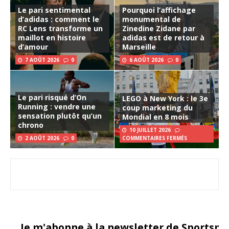
Le pari sentimental
Pourquoi l’affichage
d’adidas : comment le
monumental de
RC Lens transforme un
Zinedine Zidane par
maillot en histoire
adidas est de retour à
d’amour
Marseille
7 AOÛT 2026
0
6 AOÛT 2026
0
Le pari risqué d’On
LEGO à New York : le 3e
Running : vendre une
coup marketing du
sensation plutôt qu’un
Mondial en 8 mois
chrono
10 JUILLET 2026
2 AOÛT 2026
0
COMMENTAIRES FERMÉS
Je m'abonne à la newsletter de Sportsma