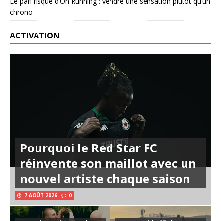
Le pari risqué d’On Running : vendre une sensation plutôt qu’un
chrono
ACTIVATION
Pourquoi le Red Star FC
réinvente son maillot avec un
nouvel artiste chaque saison
7 AOÛT 2026
0