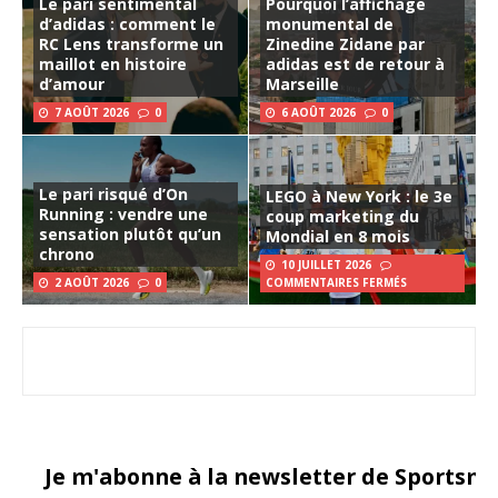
Le pari sentimental
Pourquoi l’affichage
d’adidas : comment le
monumental de
RC Lens transforme un
Zinedine Zidane par
maillot en histoire
adidas est de retour à
d’amour
Marseille
7 AOÛT 2026
0
6 AOÛT 2026
0
Le pari risqué d’On
LEGO à New York : le 3e
Running : vendre une
coup marketing du
sensation plutôt qu’un
Mondial en 8 mois
chrono
10 JUILLET 2026
2 AOÛT 2026
0
COMMENTAIRES FERMÉS
Je m'abonne à la newsletter de Sportsma