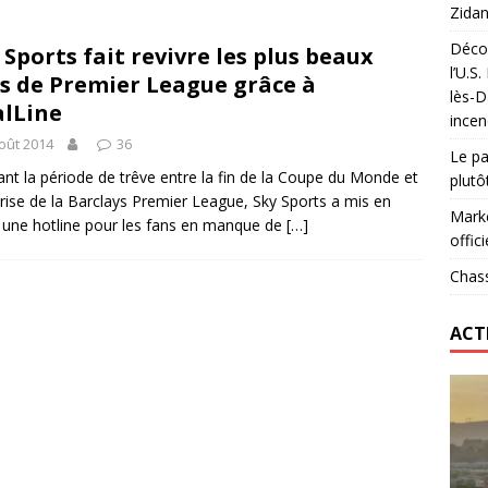
Zidan
Décou
 Sports fait revivre les plus beaux
das : qui gagne vraiment
FOOTBALL
l’U.S
s de Premier League grâce à
lès-D
onumental de Zinedine Zidane par adidas est de retour à
lLine
incen
oût 2014
36
Le pa
nt la période de trêve entre la fin de la Coupe du Monde et
plutô
prise de la Barclays Premier League, Sky Sports a mis en
Marke
 une hotline pour les fans en manque de
[…]
offici
Chass
ACT