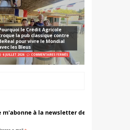
Pourquoi le Crédit Agricole
troque la pub classique contre
BeReal pour vivre le Mondial
avec les Bleus
6 JUILLET 2026
COMMENTAIRES FERMÉS
e m'abonne à la newsletter de Sportsmarketi
*
in
resse e-mail