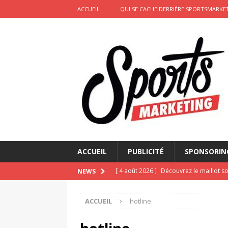
ACCUEIL
QUI SE CACHE DERRIÈRE SPORTSMARKET
ACCUEIL
PUBLICITÉ
SPONSORIN
[ 4 août 2026 ]
Découvrez le maillot so
NEWS
Saint-Paul-lès-Dax au profit des sape
ACCUEIL
hotline
[ 2 août 2026 ]
Le pari risqué d’On Ru
[ 2 août 2026 ]
Marketing sportif juille