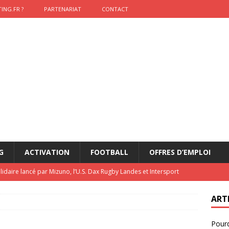
ING.FR ?
PARTENARIAT
CONTACT
G
ACTIVATION
FOOTBALL
OFFRES D’EMPLOI
lidaire lancé par Mizuno, l’U.S. Dax Rugby Landes et Intersport
urs-pompiers face aux incendies dans les Landes
RUGBY
ART
nning : vendre une sensation plutôt qu’un chrono
ACTIVATION
Pourq
t 2026 : pourquoi le sponsor officiel a perdu la finale
ETATS-