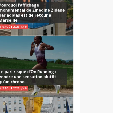
Pourquoi l’affichage
monumental de Zinedine Zidane
par adidas est de retour à
Marseille
6 AOÛT 2026
0
Le pari risqué d’On Running :
vendre une sensation plutôt
qu’un chrono
2 AOÛT 2026
0