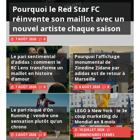
Pourquoi le Red Star FC
réinvente son maillot avec un
nouvel artiste chaque saison
7 AOÛT 2026
0
Le pari sentimental
Pourquoi l’affichage
d’adidas : comment le
monumental de
RC Lens transforme un
Zinedine Zidane par
maillot en histoire
adidas est de retour à
d’amour
Marseille
7 AOÛT 2026
0
6 AOÛT 2026
0
Le pari risqué d’On
LEGO à New York : le 3e
Running : vendre une
coup marketing du
sensation plutôt qu’un
Mondial en 8 mois
chrono
10 JUILLET 2026
2 AOÛT 2026
0
COMMENTAIRES FERMÉS