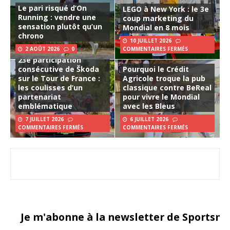
Le pari risqué d’On
LEGO à New York : le 3e
Running : vendre une
coup marketing du
sensation plutôt qu’un
Mondial en 8 mois
chrono
10 JUILLET 2026
2 AOÛT 2026
0
COMMENTAIRES FERMÉS
23e participation
consécutive de Škoda
Pourquoi le Crédit
sur le Tour de France :
Agricole troque la pub
les coulisses d’un
classique contre BeReal
partenariat
pour vivre le Mondial
emblématique
avec les Bleus
7 JUILLET 2026
6 JUILLET 2026
COMMENTAIRES FERMÉS
COMMENTAIRES FERMÉS
Je m'abonne à la newsletter de Sportsma