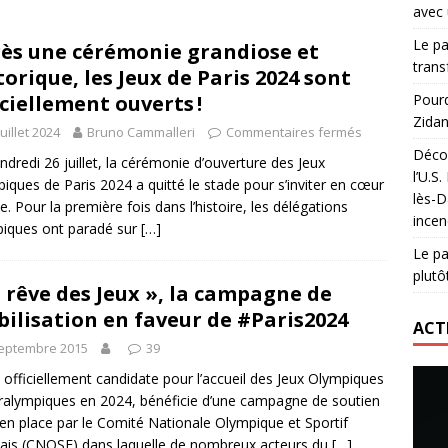
avec 
lidaire lancé par Mizuno, l’U.S. Dax Rugby Landes et Intersport
Le pa
ès une cérémonie grandiose et
urs-pompiers face aux incendies dans les Landes
RUGBY
trans
torique, les Jeux de Paris 2024 sont
nning : vendre une sensation plutôt qu’un chrono
ACTIVATION
iciellement ouverts !
Pourq
Zidan
 réinvente son maillot avec un nouvel artiste chaque saison
juillet 2024
Bruno Cammalleri
Commentaires fermés
Décou
ndredi 26 juillet, la cérémonie d’ouverture des Jeux
l’U.S
iques de Paris 2024 a quitté le stade pour s’inviter en cœur
lès-D
le. Pour la première fois dans l’histoire, les délégations
incen
iques ont paradé sur
[…]
Le pa
plutô
e rêve des Jeux », la campagne de
ilisation en faveur de #Paris2024
ACT
septembre 2015
39
, officiellement candidate pour l’accueil des Jeux Olympiques
ralympiques en 2024, bénéficie d’une campagne de soutien
en place par le Comité Nationale Olympique et Sportif
ais (CNOSF) dans laquelle de nombreux acteurs du
[…]