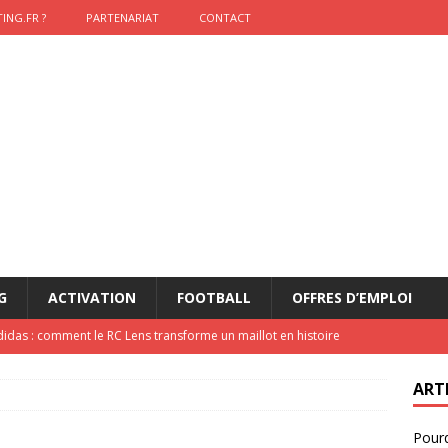
ING.FR ?
PARTENARIAT
CONTACT
G
ACTIVATION
FOOTBALL
OFFRES D’EMPLOI
didas : comment le RC Lens transforme un maillot en histoire
ART
onumental de Zinedine Zidane par adidas est de retour à
Pourq