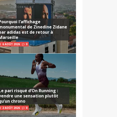
Pourquoi l’affichage
monumental de Zinedine Zidane
par adidas est de retour à
Marseille
6 AOÛT 2026
0
Le pari risqué d’On Running :
vendre une sensation plutôt
qu’un chrono
2 AOÛT 2026
0