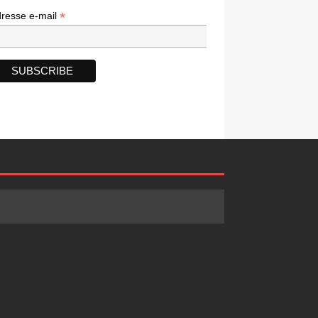
*
*
resse e-mail