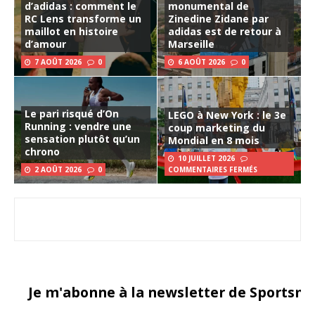
d’adidas : comment le
monumental de
RC Lens transforme un
Zinedine Zidane par
maillot en histoire
adidas est de retour à
d’amour
Marseille
7 AOÛT 2026
0
6 AOÛT 2026
0
Le pari risqué d’On
LEGO à New York : le 3e
Running : vendre une
coup marketing du
sensation plutôt qu’un
Mondial en 8 mois
chrono
10 JUILLET 2026
2 AOÛT 2026
0
COMMENTAIRES FERMÉS
Je m'abonne à la newsletter de Sportsma