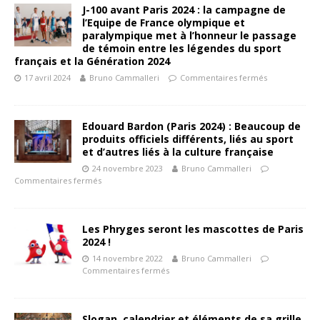
J-100 avant Paris 2024 : la campagne de
l’Equipe de France olympique et
paralympique met à l’honneur le passage
de témoin entre les légendes du sport
français et la Génération 2024
17 avril 2024
Bruno Cammalleri
Commentaires fermés
Edouard Bardon (Paris 2024) : Beaucoup de
produits officiels différents, liés au sport
et d’autres liés à la culture française
24 novembre 2023
Bruno Cammalleri
Commentaires fermés
Les Phryges seront les mascottes de Paris
2024 !
14 novembre 2022
Bruno Cammalleri
Commentaires fermés
Slogan, calendrier et éléments de sa grille