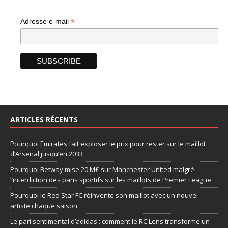
*
Adresse e-mail
ARTICLES RÉCENTS
Pourquoi Emirates fait exploser le prix pour rester sur le maillot
d’Arsenal jusqu’en 2033
Pourquoi Betway mise 20 M£ sur Manchester United malgré
l’interdiction des paris sportifs sur les maillots de Premier League
Pourquoi le Red Star FC réinvente son maillot avec un nouvel
artiste chaque saison
Le pari sentimental d’adidas : comment le RC Lens transforme un