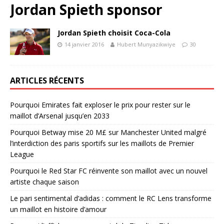
Jordan Spieth sponsor
Jordan Spieth choisit Coca-Cola
14 janvier 2016
Hubert Munyazikwiye
30
ARTICLES RÉCENTS
Pourquoi Emirates fait exploser le prix pour rester sur le
maillot d’Arsenal jusqu’en 2033
Pourquoi Betway mise 20 M£ sur Manchester United malgré
l’interdiction des paris sportifs sur les maillots de Premier
League
Pourquoi le Red Star FC réinvente son maillot avec un nouvel
artiste chaque saison
Le pari sentimental d’adidas : comment le RC Lens transforme
un maillot en histoire d’amour