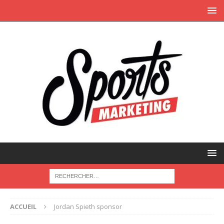
ACCUEIL
Jordan Spieth sponsor