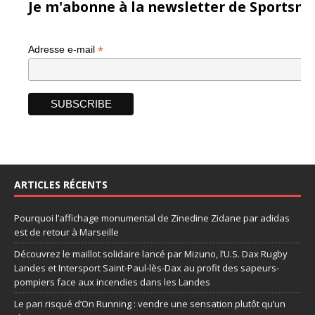
Je m'abonne à la newsletter de Sportsma
*
Adresse e-mail
ARTICLES RÉCENTS
Pourquoi l’affichage monumental de Zinedine Zidane par adidas
est de retour à Marseille
Découvrez le maillot solidaire lancé par Mizuno, l’U.S. Dax Rugby
Landes et Intersport Saint-Paul-lès-Dax au profit des sapeurs-
pompiers face aux incendies dans les Landes
Le pari risqué d’On Running : vendre une sensation plutôt qu’un