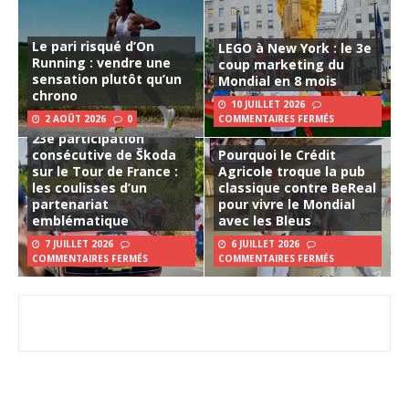
Le pari risqué d’On
LEGO à New York : le 3e
Running : vendre une
coup marketing du
sensation plutôt qu’un
Mondial en 8 mois
chrono
10 JUILLET 2026
2 AOÛT 2026
0
COMMENTAIRES FERMÉS
23e participation
consécutive de Škoda
Pourquoi le Crédit
sur le Tour de France :
Agricole troque la pub
les coulisses d’un
classique contre BeReal
partenariat
pour vivre le Mondial
emblématique
avec les Bleus
7 JUILLET 2026
6 JUILLET 2026
COMMENTAIRES FERMÉS
COMMENTAIRES FERMÉS