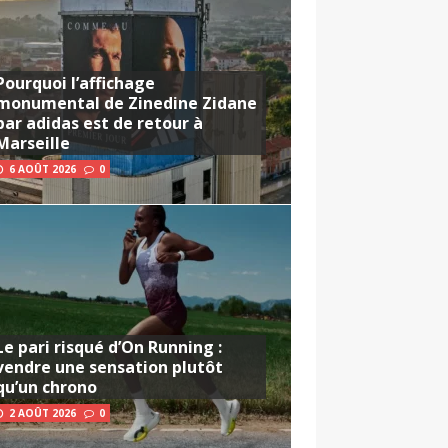
Pourquoi l’affichage
monumental de Zinedine Zidane
par adidas est de retour à
Marseille
6 AOÛT 2026
0
Le pari risqué d’On Running :
vendre une sensation plutôt
qu’un chrono
2 AOÛT 2026
0