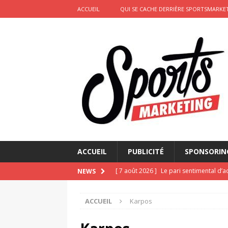
ACCUEIL
QUI SE CACHE DERRIÈRE SPORTSMARKET
ACCUEIL
PUBLICITÉ
SPONSORIN
[ 7 août 2026 ]
Le pari sentimental d’a
NEWS
d’amour
ACTIVATION
ACCUEIL
Karpos
[ 6 août 2026 ]
Pourquoi l’affichage m
Marseille
ACTIVATION