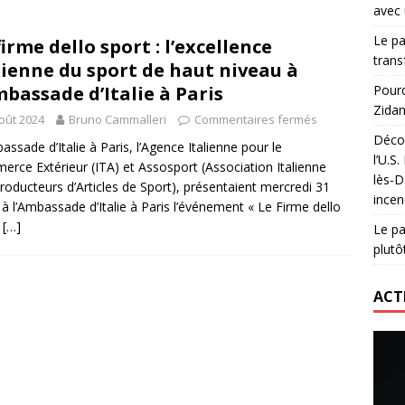
avec 
lidaire lancé par Mizuno, l’U.S. Dax Rugby Landes et Intersport
Le pa
firme dello sport : l’excellence
urs-pompiers face aux incendies dans les Landes
RUGBY
trans
lienne du sport de haut niveau à
nning : vendre une sensation plutôt qu’un chrono
ACTIVATION
mbassade d’Italie à Paris
Pourq
Zidan
 réinvente son maillot avec un nouvel artiste chaque saison
oût 2024
Bruno Cammalleri
Commentaires fermés
Décou
assade d’Italie à Paris, l’Agence Italienne pour le
l’U.S
rce Extérieur (ITA) et Assosport (Association Italienne
lès-D
roducteurs d’Articles de Sport), présentaient mercredi 31
incen
et à l’Ambassade d’Italie à Paris l’événement « Le Firme dello
t
[…]
Le pa
plutô
ACT