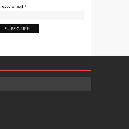
*
*
resse e-mail