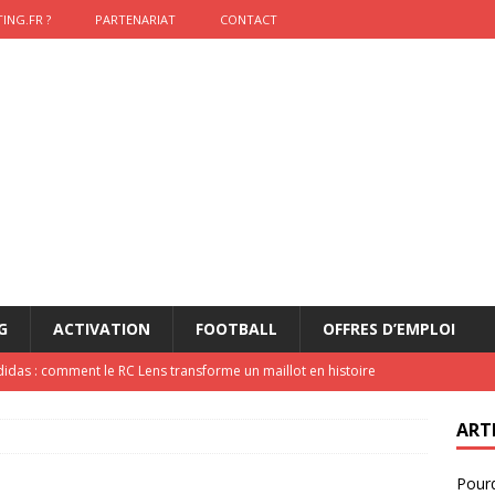
ING.FR ?
PARTENARIAT
CONTACT
G
ACTIVATION
FOOTBALL
OFFRES D’EMPLOI
didas : comment le RC Lens transforme un maillot en histoire
ART
onumental de Zinedine Zidane par adidas est de retour à
Pourq