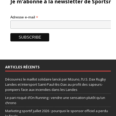
Je m'abonne à la newsletter de Sportsma
*
Adresse e-mail
ARTICLES RÉCENTS
Découvrez le maillot solidaire lancé par Mizuno, l’U.S. Dax Rugby
Landes et Intersport Saint-Paul-lès-Dax au profit des sapeurs-
pompiers face aux incendies dans les Landes
Le pari risqué d’On Running : vendre une sensation plutôt qu’un
chrono
Marketing sportif juillet 2026 : pourquoi le sponsor officiel a perdu
la finale