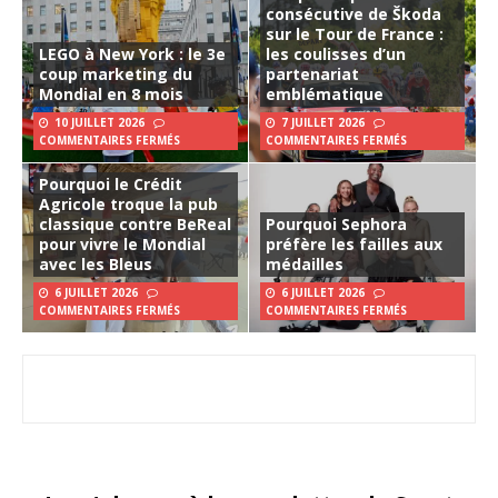
consécutive de Škoda
sur le Tour de France :
LEGO à New York : le 3e
les coulisses d’un
coup marketing du
partenariat
Mondial en 8 mois
emblématique
10 JUILLET 2026
7 JUILLET 2026
COMMENTAIRES FERMÉS
COMMENTAIRES FERMÉS
Pourquoi le Crédit
Agricole troque la pub
classique contre BeReal
Pourquoi Sephora
pour vivre le Mondial
préfère les failles aux
avec les Bleus
médailles
6 JUILLET 2026
6 JUILLET 2026
COMMENTAIRES FERMÉS
COMMENTAIRES FERMÉS