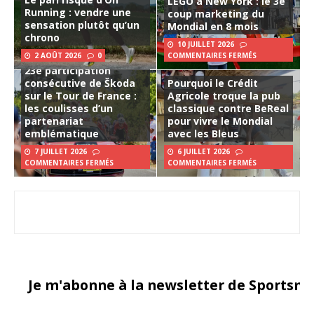
LEGO à New York : le 3e
Running : vendre une
coup marketing du
sensation plutôt qu’un
Mondial en 8 mois
chrono
10 JUILLET 2026
2 AOÛT 2026
0
COMMENTAIRES FERMÉS
23e participation
consécutive de Škoda
Pourquoi le Crédit
sur le Tour de France :
Agricole troque la pub
les coulisses d’un
classique contre BeReal
partenariat
pour vivre le Mondial
emblématique
avec les Bleus
7 JUILLET 2026
6 JUILLET 2026
COMMENTAIRES FERMÉS
COMMENTAIRES FERMÉS
Je m'abonne à la newsletter de Sportsma