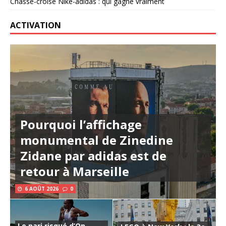
Chassé-croisé Nike-adidas : qui gagne vraiment
ACTIVATION
Pourquoi l’affichage
monumental de Zinedine
Zidane par adidas est de
retour à Marseille
6 AOÛT 2026
0
Le pari risqué d’On