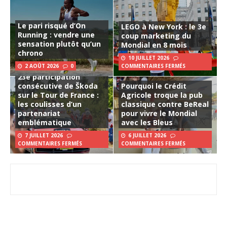
Le pari risqué d’On
LEGO à New York : le 3e
Running : vendre une
coup marketing du
sensation plutôt qu’un
Mondial en 8 mois
chrono
10 JUILLET 2026
2 AOÛT 2026
0
COMMENTAIRES FERMÉS
23e participation
consécutive de Škoda
Pourquoi le Crédit
sur le Tour de France :
Agricole troque la pub
les coulisses d’un
classique contre BeReal
partenariat
pour vivre le Mondial
emblématique
avec les Bleus
7 JUILLET 2026
6 JUILLET 2026
COMMENTAIRES FERMÉS
COMMENTAIRES FERMÉS