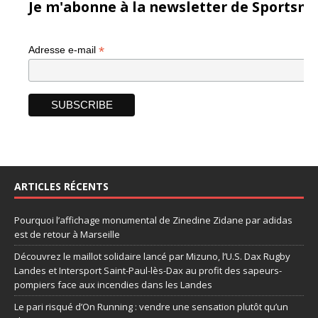
Je m'abonne à la newsletter de Sportsma
*
Adresse e-mail
ARTICLES RÉCENTS
Pourquoi l’affichage monumental de Zinedine Zidane par adidas
est de retour à Marseille
Découvrez le maillot solidaire lancé par Mizuno, l’U.S. Dax Rugby
Landes et Intersport Saint-Paul-lès-Dax au profit des sapeurs-
pompiers face aux incendies dans les Landes
Le pari risqué d’On Running : vendre une sensation plutôt qu’un