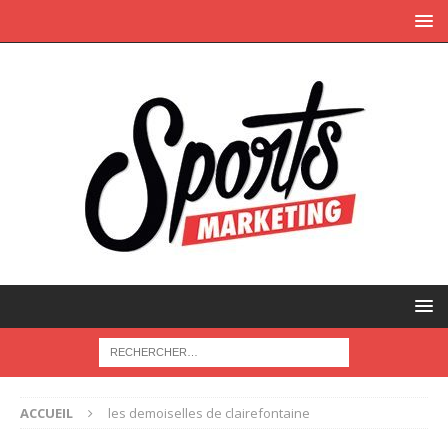
ACCUEIL
les demoiselles de clairefontaine