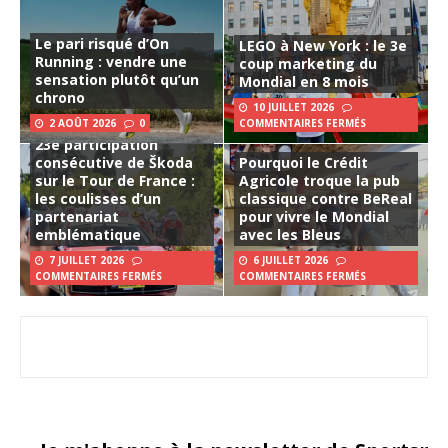
Le pari risqué d’On
LEGO à New York : le 3e
Running : vendre une
coup marketing du
sensation plutôt qu’un
Mondial en 8 mois
chrono
10 JUILLET 2026
2 AOÛT 2026
0
COMMENTAIRES FERMÉS
23e participation
consécutive de Škoda
Pourquoi le Crédit
sur le Tour de France :
Agricole troque la pub
les coulisses d’un
classique contre BeReal
partenariat
pour vivre le Mondial
emblématique
avec les Bleus
7 JUILLET 2026
6 JUILLET 2026
COMMENTAIRES FERMÉS
COMMENTAIRES FERMÉS