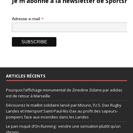
Je m'abonne à la newsletter de Sportsma
*
Adresse e-mail
ARTICLES RÉCENTS
Pourquoi l’affichage monumental de Zinedine Zidane par adidas
est de retour à Marseille
Découvrez le maillot solidaire lancé par Mizuno, l’U.S. Dax Rugby
Landes et Intersport Saint-Paul-lès-Dax au profit des sapeurs-
pompiers face aux incendies dans les Landes
Le pari risqué d’On Running : vendre une sensation plutôt qu’un
chrono