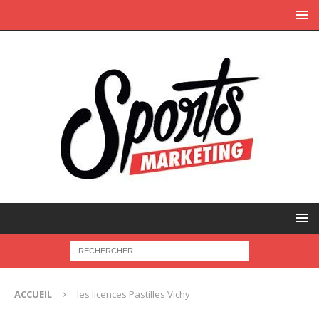
ACCUEIL
les licences Pastilles Vichy