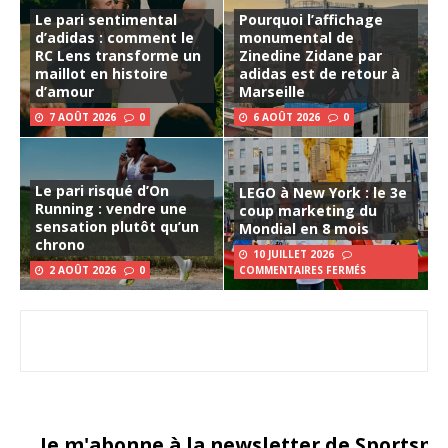
Le pari sentimental
Pourquoi l’affichage
d’adidas : comment le
monumental de
RC Lens transforme un
Zinedine Zidane par
maillot en histoire
adidas est de retour à
d’amour
Marseille
7 AOÛT 2026
0
6 AOÛT 2026
0
Le pari risqué d’On
LEGO à New York : le 3e
Running : vendre une
coup marketing du
sensation plutôt qu’un
Mondial en 8 mois
chrono
10 JUILLET 2026
2 AOÛT 2026
0
COMMENTAIRES FERMÉS
Je m'abonne à la newsletter de Sportsma