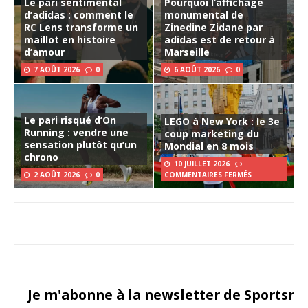
Le pari sentimental
Pourquoi l’affichage
d’adidas : comment le
monumental de
RC Lens transforme un
Zinedine Zidane par
maillot en histoire
adidas est de retour à
d’amour
Marseille
7 AOÛT 2026
0
6 AOÛT 2026
0
Le pari risqué d’On
LEGO à New York : le 3e
Running : vendre une
coup marketing du
sensation plutôt qu’un
Mondial en 8 mois
chrono
10 JUILLET 2026
2 AOÛT 2026
0
COMMENTAIRES FERMÉS
Je m'abonne à la newsletter de Sportsma