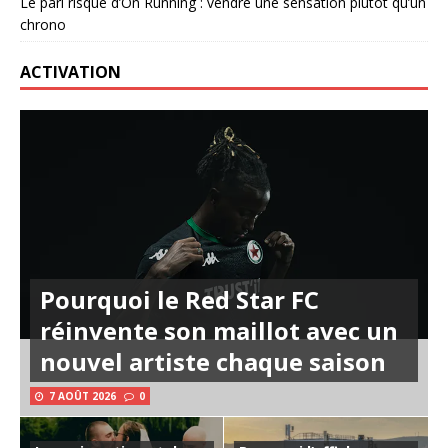
Le pari risqué d’On Running : vendre une sensation plutôt qu’un
chrono
ACTIVATION
Pourquoi le Red Star FC
réinvente son maillot avec un
nouvel artiste chaque saison
7 AOÛT 2026
0