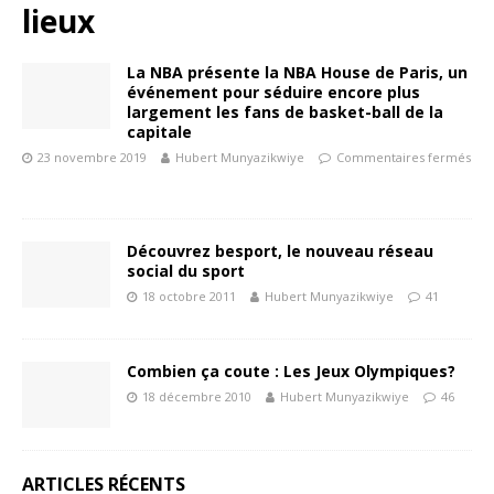
lieux
La NBA présente la NBA House de Paris, un
événement pour séduire encore plus
largement les fans de basket-ball de la
capitale
23 novembre 2019
Hubert Munyazikwiye
Commentaires fermés
Découvrez besport, le nouveau réseau
social du sport
18 octobre 2011
Hubert Munyazikwiye
41
Combien ça coute : Les Jeux Olympiques?
18 décembre 2010
Hubert Munyazikwiye
46
ARTICLES RÉCENTS