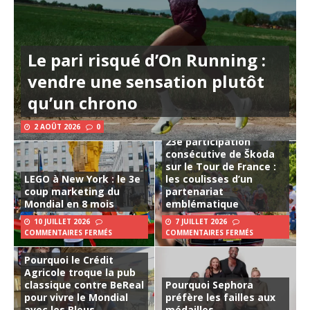
Le pari risqué d’On Running :
vendre une sensation plutôt
qu’un chrono
2 AOÛT 2026
0
23e participation
consécutive de Škoda
sur le Tour de France :
LEGO à New York : le 3e
les coulisses d’un
coup marketing du
partenariat
Mondial en 8 mois
emblématique
10 JUILLET 2026
7 JUILLET 2026
COMMENTAIRES FERMÉS
COMMENTAIRES FERMÉS
Pourquoi le Crédit
Agricole troque la pub
classique contre BeReal
Pourquoi Sephora
pour vivre le Mondial
préfère les failles aux
avec les Bleus
médailles