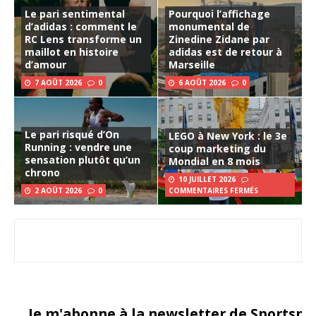
Le pari sentimental
Pourquoi l’affichage
d’adidas : comment le
monumental de
RC Lens transforme un
Zinedine Zidane par
maillot en histoire
adidas est de retour à
d’amour
Marseille
7 AOÛT 2026
0
6 AOÛT 2026
0
Le pari risqué d’On
LEGO à New York : le 3e
Running : vendre une
coup marketing du
sensation plutôt qu’un
Mondial en 8 mois
chrono
10 JUILLET 2026
2 AOÛT 2026
0
COMMENTAIRES FERMÉS
Je m'abonne à la newsletter de Sportsma