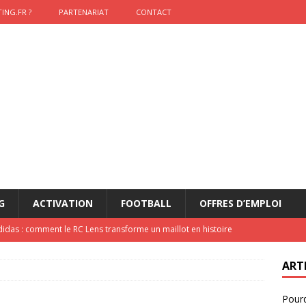
ING.FR ?
PARTENARIAT
CONTACT
G
ACTIVATION
FOOTBALL
OFFRES D’EMPLOI
didas : comment le RC Lens transforme un maillot en histoire
ART
onumental de Zinedine Zidane par adidas est de retour à
Pourq