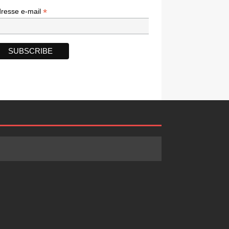
*
*
resse e-mail