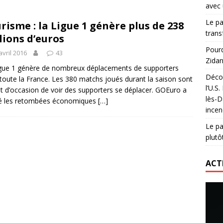
avec 
lidaire lancé par Mizuno, l’U.S. Dax Rugby Landes et Intersport
Le pa
risme : la Ligue 1 génère plus de 238
urs-pompiers face aux incendies dans les Landes
RUGBY
trans
lions d’euros
nning : vendre une sensation plutôt qu’un chrono
ACTIVATION
Pourq
avril 2016
43
Zidan
 réinvente son maillot avec un nouvel artiste chaque saison
gue 1 génère de nombreux déplacements de supporters
Décou
toute la France. Les 380 matchs joués durant la saison sont
l’U.S
t d’occasion de voir des supporters se déplacer. GOEuro a
lès-D
ié les retombées économiques
[…]
incen
Le pa
plutô
ACT