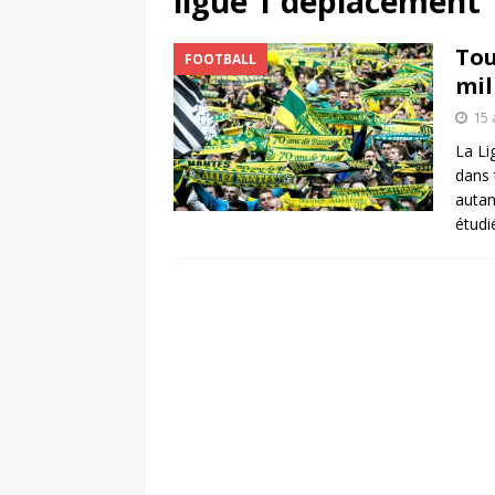
ligue 1 deplacement
[ 4 août 2026 ]
Découvrez le maillot so
Tou
FOOTBALL
Saint-Paul-lès-Dax au profit des sape
mil
[ 2 août 2026 ]
Le pari risqué d’On Ru
15 
[ 7 août 2026 ]
Pourquoi le Red Star FC
La Li
dans 
ACTIVATION
autan
étud