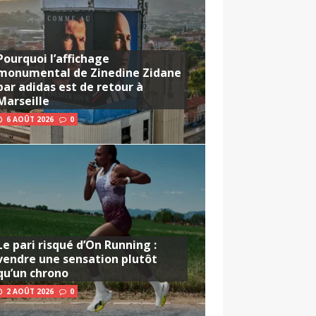
Pourquoi l’affichage
monumental de Zinedine Zidane
par adidas est de retour à
Marseille
6 AOÛT 2026
0
Le pari risqué d’On Running :
vendre une sensation plutôt
qu’un chrono
2 AOÛT 2026
0