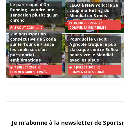
Le pari risqué d’On
LEGO à New York : le 3e
Running : vendre une
coup marketing du
sensation plutôt qu’un
Mondial en 8 mois
chrono
10 JUILLET 2026
2 AOÛT 2026
0
COMMENTAIRES FERMÉS
23e participation
consécutive de Škoda
Pourquoi le Crédit
sur le Tour de France :
Agricole troque la pub
les coulisses d’un
classique contre BeReal
partenariat
pour vivre le Mondial
emblématique
avec les Bleus
7 JUILLET 2026
6 JUILLET 2026
COMMENTAIRES FERMÉS
COMMENTAIRES FERMÉS
Je m'abonne à la newsletter de Sportsma