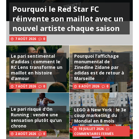
Pourquoi le Red Star FC
réinvente son maillot avec un
nouvel artiste chaque saison
7 AOÛT 2026
0
Le pari sentimental
Pourquoi l’affichage
d’adidas : comment le
monumental de
RC Lens transforme un
Zinedine Zidane par
maillot en histoire
adidas est de retour à
d’amour
Marseille
7 AOÛT 2026
0
6 AOÛT 2026
0
Le pari risqué d’On
LEGO à New York : le 3e
Running : vendre une
coup marketing du
sensation plutôt qu’un
Mondial en 8 mois
chrono
10 JUILLET 2026
2 AOÛT 2026
0
COMMENTAIRES FERMÉS