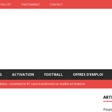
ING.FR ?
PARTENARIAT
CONTACT
G
ACTIVATION
FOOTBALL
OFFRES D’EMPLOI
didas : comment le RC Lens transforme un maillot en histoire
ART
onumental de Zinedine Zidane par adidas est de retour à
Pourq