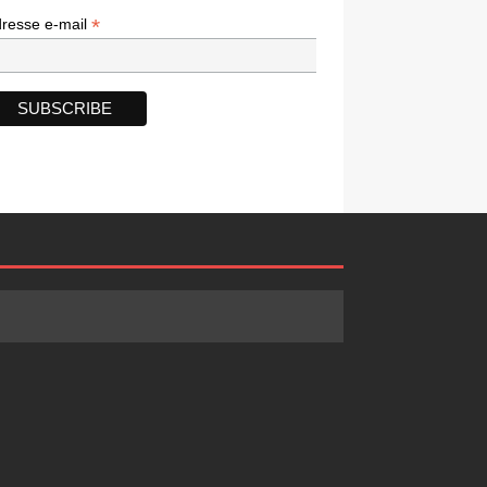
*
*
resse e-mail