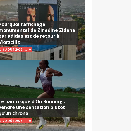
Pourquoi l’affichage
monumental de Zinedine Zidane
par adidas est de retour à
Marseille
6 AOÛT 2026
0
Le pari risqué d’On Running :
vendre une sensation plutôt
qu’un chrono
2 AOÛT 2026
0