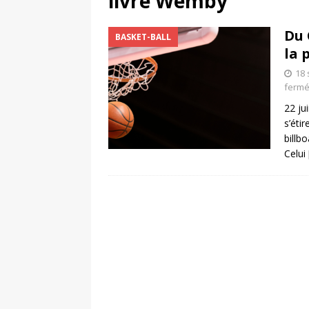
livre Wemby
[ 4 août 2026 ]
Découvrez le maillot so
Du 
BASKET-BALL
Saint-Paul-lès-Dax au profit des sape
la 
[ 2 août 2026 ]
Le pari risqué d’On Ru
18
[ 7 août 2026 ]
Pourquoi le Red Star FC
ferm
22 ju
ACTIVATION
s’éti
billb
Celui