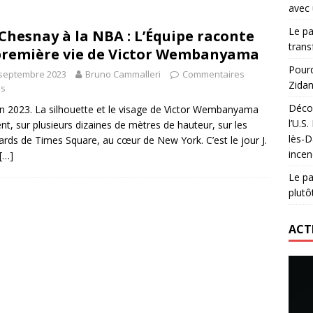
avec 
lidaire lancé par Mizuno, l’U.S. Dax Rugby Landes et Intersport
Le pa
Chesnay à la NBA : L’Équipe raconte
urs-pompiers face aux incendies dans les Landes
RUGBY
trans
première vie de Victor Wembanyama
nning : vendre une sensation plutôt qu’un chrono
ACTIVATION
Pourq
 septembre 2023
Bruno Cammalleri
Commentaires
Zidan
 réinvente son maillot avec un nouvel artiste chaque saison
és
Décou
in 2023. La silhouette et le visage de Victor Wembanyama
l’U.S
rent, sur plusieurs dizaines de mètres de hauteur, sur les
lès-D
oards de Times Square, au cœur de New York. C’est le jour J.
incen
[…]
Le pa
plutô
ACT