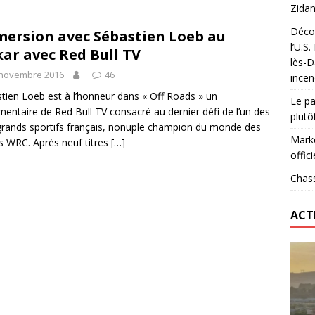
Zidan
Décou
ersion avec Sébastien Loeb au
das : qui gagne vraiment
FOOTBALL
l’U.S
ar avec Red Bull TV
lès-D
onumental de Zinedine Zidane par adidas est de retour à
 novembre 2016
46
incen
tien Loeb est à l’honneur dans « Off Roads » un
Le pa
entaire de Red Bull TV consacré au dernier défi de l’un des
plutô
grands sportifs français, nonuple champion du monde des
Marke
es WRC. Après neuf titres
[…]
offici
Chass
ACT