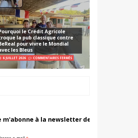
Pourquoi le Crédit Agricole
troque la pub classique contre
BeReal pour vivre le Mondial
avec les Bleus
6 JUILLET 2026
COMMENTAIRES FERMÉS
e m'abonne à la newsletter de Sportsmarketi
*
in
resse e-mail