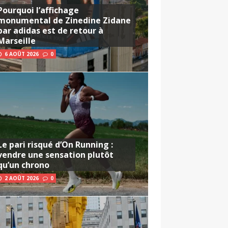
Pourquoi l’affichage
monumental de Zinedine Zidane
par adidas est de retour à
Marseille
6 AOÛT 2026
0
Le pari risqué d’On Running :
vendre une sensation plutôt
qu’un chrono
2 AOÛT 2026
0