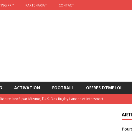
ING.FR ?
PARTENARIAT
CONTACT
G
ACTIVATION
FOOTBALL
OFFRES D’EMPLOI
lidaire lancé par Mizuno, l’U.S. Dax Rugby Landes et Intersport
urs-pompiers face aux incendies dans les Landes
RUGBY
ART
nning : vendre une sensation plutôt qu’un chrono
ACTIVATION
Pourq
t 2026 : pourquoi le sponsor officiel a perdu la finale
ETATS-