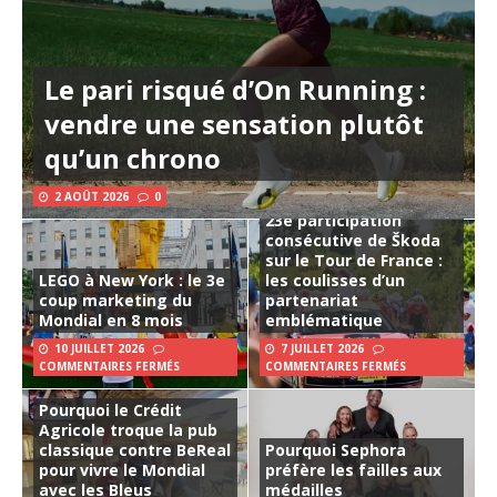
Le pari risqué d’On Running :
vendre une sensation plutôt
qu’un chrono
2 AOÛT 2026
0
23e participation
consécutive de Škoda
sur le Tour de France :
LEGO à New York : le 3e
les coulisses d’un
coup marketing du
partenariat
Mondial en 8 mois
emblématique
10 JUILLET 2026
7 JUILLET 2026
COMMENTAIRES FERMÉS
COMMENTAIRES FERMÉS
Pourquoi le Crédit
Agricole troque la pub
classique contre BeReal
Pourquoi Sephora
pour vivre le Mondial
préfère les failles aux
avec les Bleus
médailles