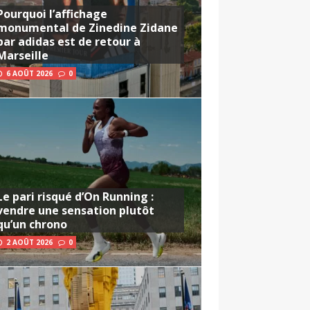
Pourquoi l’affichage
monumental de Zinedine Zidane
par adidas est de retour à
Marseille
6 AOÛT 2026
0
Le pari risqué d’On Running :
vendre une sensation plutôt
qu’un chrono
2 AOÛT 2026
0