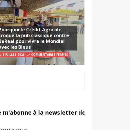
Pourquoi le Crédit Agricole
troque la pub classique contre
BeReal pour vivre le Mondial
avec les Bleus
6 JUILLET 2026
COMMENTAIRES FERMÉS
e m'abonne à la newsletter de Sportsmarketi
*
in
resse e-mail