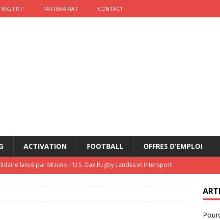
ING.FR ?
PARTENARIAT
CONTACT
G
ACTIVATION
FOOTBALL
OFFRES D’EMPLOI
lidaire lancé par Mizuno, l’U.S. Dax Rugby Landes et Intersport
urs-pompiers face aux incendies dans les Landes
RUGBY
ART
nning : vendre une sensation plutôt qu’un chrono
ACTIVATION
Pourq
t 2026 : pourquoi le sponsor officiel a perdu la finale
ETATS-