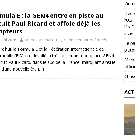
Zidan
Décou
mula E : la GEN4 entre en piste au
das : qui gagne vraiment
FOOTBALL
l’U.S
cuit Paul Ricard et affole déjà les
lès-D
onumental de Zinedine Zidane par adidas est de retour à
mpteurs
incen
avril 2026
Bruno Cammalleri
Commentaires fermés
Le pa
rd’hui, la Formula E et la Fédération Internationale de
plutô
omobile (FIA) ont dévoilé la très attendue monoplace GEN4
Marke
rcuit Paul Ricard, dans le sud de la France, marquant ainsi le
offici
 d’une nouvelle ère
[…]
Chass
ACT