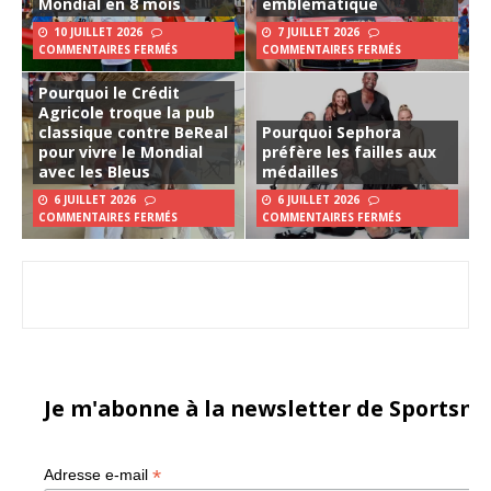
Mondial en 8 mois
emblématique
10 JUILLET 2026
7 JUILLET 2026
COMMENTAIRES FERMÉS
COMMENTAIRES FERMÉS
Pourquoi le Crédit
Agricole troque la pub
classique contre BeReal
Pourquoi Sephora
pour vivre le Mondial
préfère les failles aux
avec les Bleus
médailles
6 JUILLET 2026
6 JUILLET 2026
COMMENTAIRES FERMÉS
COMMENTAIRES FERMÉS
Je m'abonne à la newsletter de Sportsma
*
Adresse e-mail