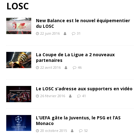
LOSC
New Balance est le nouvel équipementier
du LOSC
22 juin 2016
31
La Coupe de La Ligue a 2 nouveaux
partenaires
22 avril 2016
46
Le LOSC s’adresse aux supporters en vidéo
26 février 2016
41
L’UEFA gâte la Juventus, le PSG et l’AS
Monaco
20 octobre 2015
52