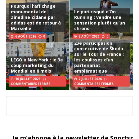
Pourquoi l’affichage
monumental de
Le pari risqué d’On
Zinedine Zidane par
Running : vendre une
adidas est de retour à
sensation plutôt qu’un
Marseille
chrono
6 AOÛT 2026
0
2 AOÛT 2026
0
23e participation
consécutive de Škoda
sur le Tour de France :
LEGO à New York : le 3e
les coulisses d’un
coup marketing du
partenariat
Mondial en 8 mois
emblématique
10 JUILLET 2026
7 JUILLET 2026
COMMENTAIRES FERMÉS
COMMENTAIRES FERMÉS
Je m'abonne à la newsletter de Sportsma