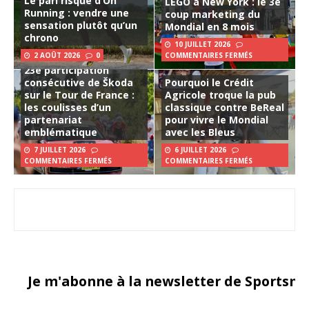
Le pari risqué d’On
LEGO à New York : le 3e
Running : vendre une
coup marketing du
sensation plutôt qu’un
Mondial en 8 mois
chrono
10 JUILLET 2026
2 AOÛT 2026
0
COMMENTAIRES FERMÉS
23e participation
consécutive de Škoda
Pourquoi le Crédit
sur le Tour de France :
Agricole troque la pub
les coulisses d’un
classique contre BeReal
partenariat
pour vivre le Mondial
emblématique
avec les Bleus
7 JUILLET 2026
6 JUILLET 2026
COMMENTAIRES FERMÉS
COMMENTAIRES FERMÉS
Je m'abonne à la newsletter de Sportsma