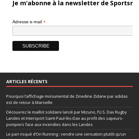
Je m'abonne à la newsletter de Sportsma
*
Adresse e-mail
ARTICLES RÉCENTS
Pourquoi l’affichage monumental de Zinedine Zidane par adidas
est de retour à Marseille
Découvrez le maillot solidaire lancé par Mizuno, l’U.S. Dax Rugby
Landes et Intersport Saint-Paul-lès-Dax au profit des sapeurs-
pompiers face aux incendies dans les Landes
Le pari risqué d’On Running : vendre une sensation plutôt qu’un