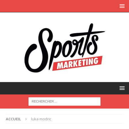
ACCUEIL
luka modric