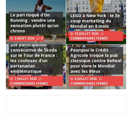
Le pari risqué d’On
LEGO à New York : le 3e
Running : vendre une
coup marketing du
sensation plutôt qu’un
Mondial en 8 mois
chrono
10 JUILLET 2026
2 AOÛT 2026
0
COMMENTAIRES FERMÉS
23e participation
consécutive de Škoda
Pourquoi le Crédit
sur le Tour de France :
Agricole troque la pub
les coulisses d’un
classique contre BeReal
partenariat
pour vivre le Mondial
emblématique
avec les Bleus
7 JUILLET 2026
6 JUILLET 2026
COMMENTAIRES FERMÉS
COMMENTAIRES FERMÉS