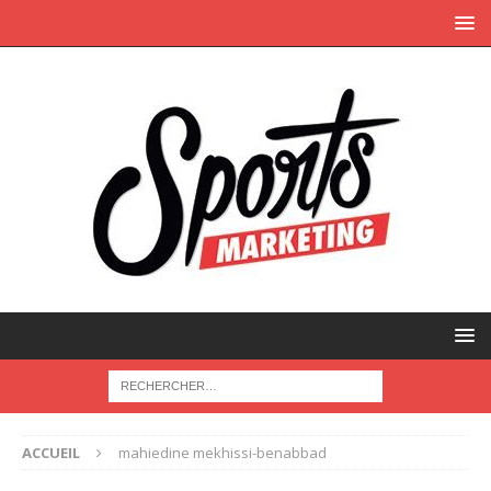
ACCUEIL
mahiedine mekhissi-benabbad