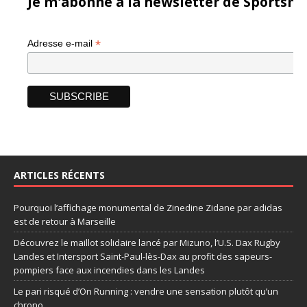
Je m'abonne à la newsletter de Sportsma
*
Adresse e-mail
ARTICLES RÉCENTS
Pourquoi l’affichage monumental de Zinedine Zidane par adidas
est de retour à Marseille
Découvrez le maillot solidaire lancé par Mizuno, l’U.S. Dax Rugby
Landes et Intersport Saint-Paul-lès-Dax au profit des sapeurs-
pompiers face aux incendies dans les Landes
Le pari risqué d’On Running : vendre une sensation plutôt qu’un
chrono