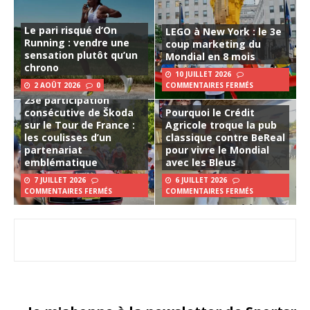
Le pari risqué d’On
LEGO à New York : le 3e
Running : vendre une
coup marketing du
sensation plutôt qu’un
Mondial en 8 mois
chrono
10 JUILLET 2026
2 AOÛT 2026
0
COMMENTAIRES FERMÉS
23e participation
consécutive de Škoda
Pourquoi le Crédit
sur le Tour de France :
Agricole troque la pub
les coulisses d’un
classique contre BeReal
partenariat
pour vivre le Mondial
emblématique
avec les Bleus
7 JUILLET 2026
6 JUILLET 2026
COMMENTAIRES FERMÉS
COMMENTAIRES FERMÉS