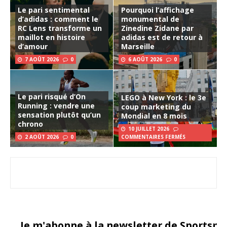
Le pari sentimental
Pourquoi l’affichage
d’adidas : comment le
monumental de
RC Lens transforme un
Zinedine Zidane par
maillot en histoire
adidas est de retour à
d’amour
Marseille
7 AOÛT 2026
0
6 AOÛT 2026
0
Le pari risqué d’On
LEGO à New York : le 3e
Running : vendre une
coup marketing du
sensation plutôt qu’un
Mondial en 8 mois
chrono
10 JUILLET 2026
2 AOÛT 2026
0
COMMENTAIRES FERMÉS
Je m'abonne à la newsletter de Sportsma