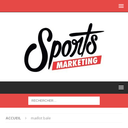
ACCUEIL
maillot bale