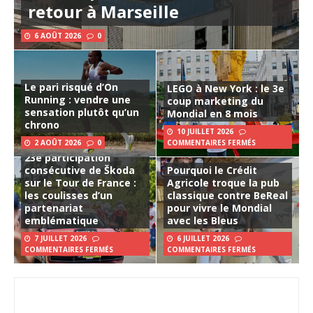
retour à Marseille
6 AOÛT 2026
0
Le pari risqué d’On
LEGO à New York : le 3e
Running : vendre une
coup marketing du
sensation plutôt qu’un
Mondial en 8 mois
chrono
10 JUILLET 2026
2 AOÛT 2026
0
COMMENTAIRES FERMÉS
23e participation
consécutive de Škoda
Pourquoi le Crédit
sur le Tour de France :
Agricole troque la pub
les coulisses d’un
classique contre BeReal
partenariat
pour vivre le Mondial
emblématique
avec les Bleus
7 JUILLET 2026
6 JUILLET 2026
COMMENTAIRES FERMÉS
COMMENTAIRES FERMÉS