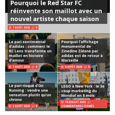
Pourquoi le Red Star FC
réinvente son maillot avec un
nouvel artiste chaque saison
7 AOÛT 2026
0
Le pari sentimental
Pourquoi l’affichage
d’adidas : comment le
monumental de
RC Lens transforme un
Zinedine Zidane par
maillot en histoire
adidas est de retour à
d’amour
Marseille
7 AOÛT 2026
0
6 AOÛT 2026
0
Le pari risqué d’On
LEGO à New York : le 3e
Running : vendre une
coup marketing du
sensation plutôt qu’un
Mondial en 8 mois
chrono
10 JUILLET 2026
2 AOÛT 2026
0
COMMENTAIRES FERMÉS