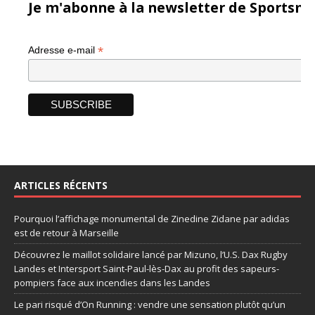
Je m'abonne à la newsletter de Sportsma
*
Adresse e-mail
ARTICLES RÉCENTS
Pourquoi l’affichage monumental de Zinedine Zidane par adidas
est de retour à Marseille
Découvrez le maillot solidaire lancé par Mizuno, l’U.S. Dax Rugby
Landes et Intersport Saint-Paul-lès-Dax au profit des sapeurs-
pompiers face aux incendies dans les Landes
Le pari risqué d’On Running : vendre une sensation plutôt qu’un