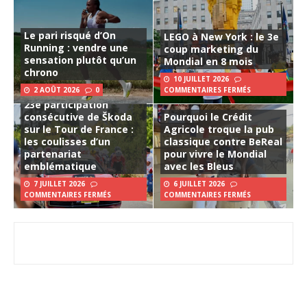
Le pari risqué d’On
LEGO à New York : le 3e
Running : vendre une
coup marketing du
sensation plutôt qu’un
Mondial en 8 mois
chrono
10 JUILLET 2026
2 AOÛT 2026
0
COMMENTAIRES FERMÉS
23e participation
consécutive de Škoda
Pourquoi le Crédit
sur le Tour de France :
Agricole troque la pub
les coulisses d’un
classique contre BeReal
partenariat
pour vivre le Mondial
emblématique
avec les Bleus
7 JUILLET 2026
6 JUILLET 2026
COMMENTAIRES FERMÉS
COMMENTAIRES FERMÉS