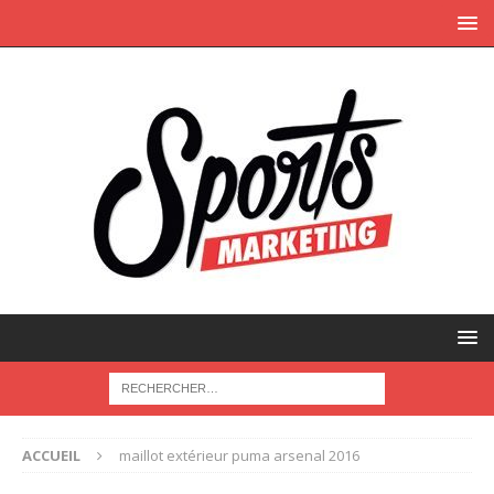
ACCUEIL
maillot extérieur puma arsenal 2016