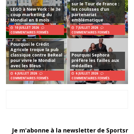
sur le Tour de France :
LEGO à New York : le 3e
les coulisses d’un
coup marketing du
partenariat
Mondial en 8 mois
emblématique
10 JUILLET 2026
7 JUILLET 2026
COMMENTAIRES FERMÉS
COMMENTAIRES FERMÉS
Pourquoi le Crédit
Agricole troque la pub
classique contre BeReal
Pourquoi Sephora
pour vivre le Mondial
préfère les failles aux
avec les Bleus
médailles
6 JUILLET 2026
6 JUILLET 2026
COMMENTAIRES FERMÉS
COMMENTAIRES FERMÉS
Je m'abonne à la newsletter de Sportsma