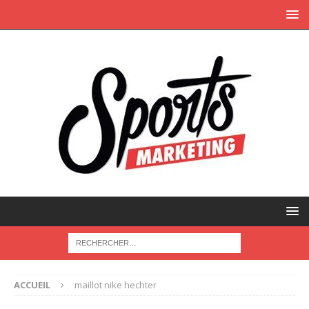
ACCUEIL
maillot nike hechter