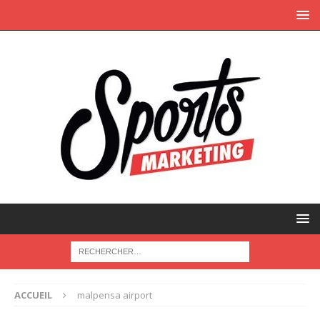
ACCUEIL
malpensa airport