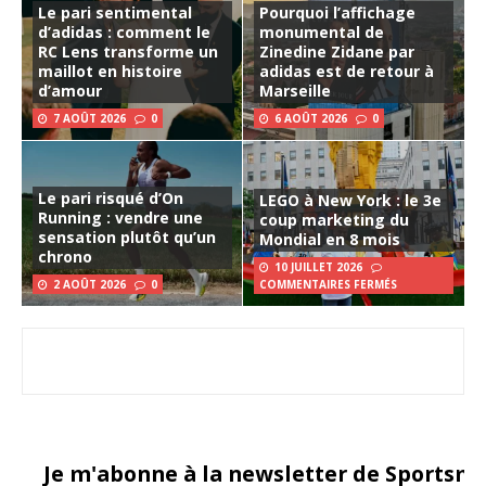
Le pari sentimental
Pourquoi l’affichage
d’adidas : comment le
monumental de
RC Lens transforme un
Zinedine Zidane par
maillot en histoire
adidas est de retour à
d’amour
Marseille
7 AOÛT 2026
0
6 AOÛT 2026
0
Le pari risqué d’On
LEGO à New York : le 3e
Running : vendre une
coup marketing du
sensation plutôt qu’un
Mondial en 8 mois
chrono
10 JUILLET 2026
2 AOÛT 2026
0
COMMENTAIRES FERMÉS
Je m'abonne à la newsletter de Sportsma