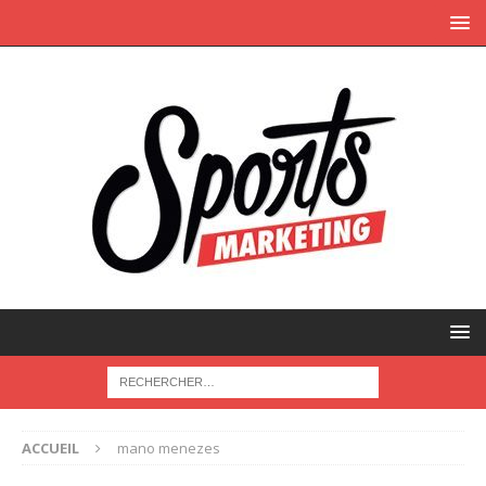
ACCUEIL
mano menezes