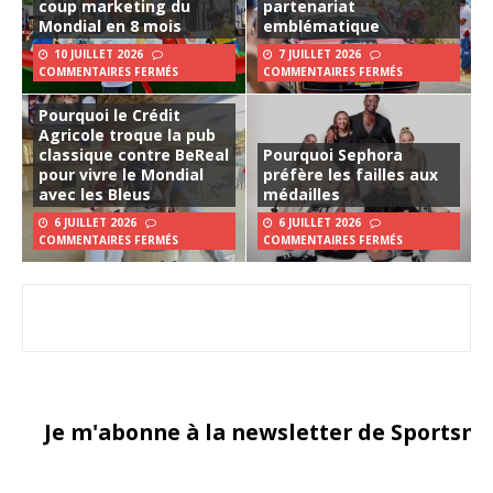
coup marketing du
partenariat
Mondial en 8 mois
emblématique
10 JUILLET 2026
7 JUILLET 2026
COMMENTAIRES FERMÉS
COMMENTAIRES FERMÉS
Pourquoi le Crédit
Agricole troque la pub
classique contre BeReal
Pourquoi Sephora
pour vivre le Mondial
préfère les failles aux
avec les Bleus
médailles
6 JUILLET 2026
6 JUILLET 2026
COMMENTAIRES FERMÉS
COMMENTAIRES FERMÉS
Je m'abonne à la newsletter de Sportsma