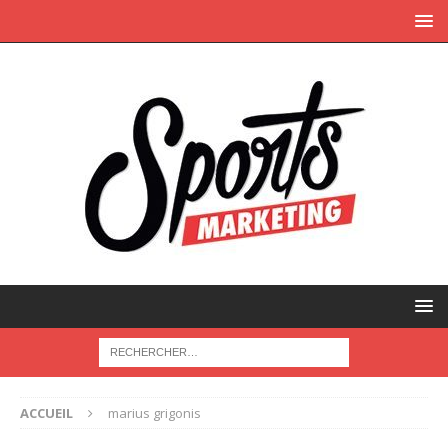
ACCUEIL
marius grigonis