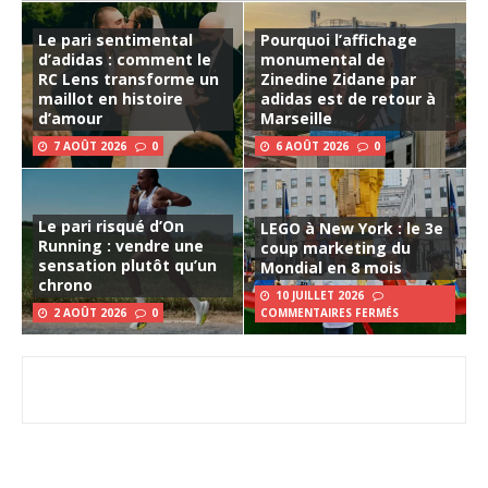
Le pari sentimental
Pourquoi l’affichage
d’adidas : comment le
monumental de
RC Lens transforme un
Zinedine Zidane par
maillot en histoire
adidas est de retour à
d’amour
Marseille
7 AOÛT 2026
0
6 AOÛT 2026
0
Le pari risqué d’On
LEGO à New York : le 3e
Running : vendre une
coup marketing du
sensation plutôt qu’un
Mondial en 8 mois
chrono
10 JUILLET 2026
2 AOÛT 2026
0
COMMENTAIRES FERMÉS