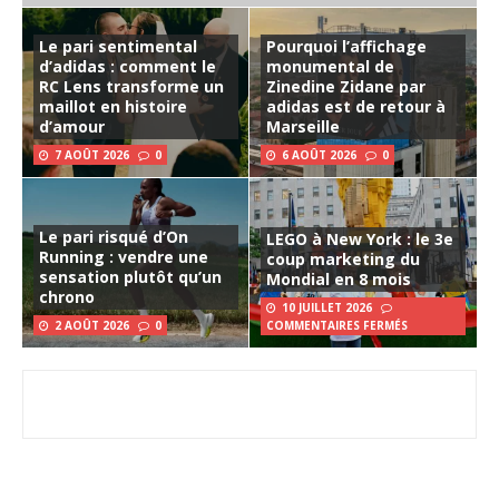
Le pari sentimental
Pourquoi l’affichage
d’adidas : comment le
monumental de
RC Lens transforme un
Zinedine Zidane par
maillot en histoire
adidas est de retour à
d’amour
Marseille
7 AOÛT 2026
0
6 AOÛT 2026
0
Le pari risqué d’On
LEGO à New York : le 3e
Running : vendre une
coup marketing du
sensation plutôt qu’un
Mondial en 8 mois
chrono
10 JUILLET 2026
2 AOÛT 2026
0
COMMENTAIRES FERMÉS