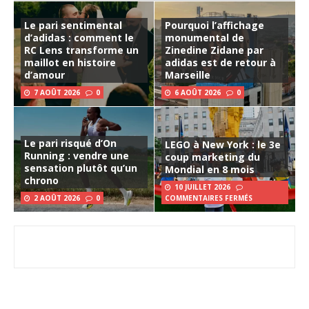
Le pari sentimental
Pourquoi l’affichage
d’adidas : comment le
monumental de
RC Lens transforme un
Zinedine Zidane par
maillot en histoire
adidas est de retour à
d’amour
Marseille
7 AOÛT 2026
0
6 AOÛT 2026
0
Le pari risqué d’On
LEGO à New York : le 3e
Running : vendre une
coup marketing du
sensation plutôt qu’un
Mondial en 8 mois
chrono
10 JUILLET 2026
2 AOÛT 2026
0
COMMENTAIRES FERMÉS