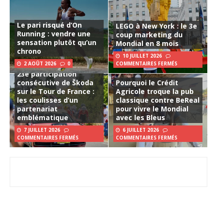
Le pari risqué d’On
LEGO à New York : le 3e
Running : vendre une
coup marketing du
sensation plutôt qu’un
Mondial en 8 mois
chrono
10 JUILLET 2026
2 AOÛT 2026
0
COMMENTAIRES FERMÉS
23e participation
consécutive de Škoda
Pourquoi le Crédit
sur le Tour de France :
Agricole troque la pub
les coulisses d’un
classique contre BeReal
partenariat
pour vivre le Mondial
emblématique
avec les Bleus
7 JUILLET 2026
6 JUILLET 2026
COMMENTAIRES FERMÉS
COMMENTAIRES FERMÉS