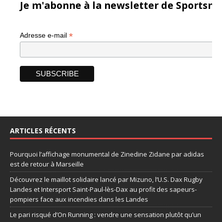
Je m'abonne à la newsletter de Sportsma
*
Adresse e-mail
ARTICLES RÉCENTS
Pourquoi l’affichage monumental de Zinedine Zidane par adidas
est de retour à Marseille
Découvrez le maillot solidaire lancé par Mizuno, l’U.S. Dax Rugby
Landes et Intersport Saint-Paul-lès-Dax au profit des sapeurs-
pompiers face aux incendies dans les Landes
Le pari risqué d’On Running : vendre une sensation plutôt qu’un