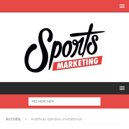
ACCUEIL
matthias dandois invitational