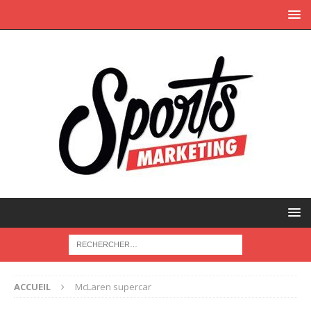
ACCUEIL
McLaren supercar