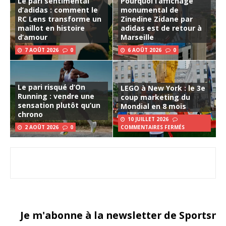
Le pari sentimental
Pourquoi l’affichage
d’adidas : comment le
monumental de
RC Lens transforme un
Zinedine Zidane par
maillot en histoire
adidas est de retour à
d’amour
Marseille
7 AOÛT 2026
0
6 AOÛT 2026
0
Le pari risqué d’On
LEGO à New York : le 3e
Running : vendre une
coup marketing du
sensation plutôt qu’un
Mondial en 8 mois
chrono
10 JUILLET 2026
2 AOÛT 2026
0
COMMENTAIRES FERMÉS
Je m'abonne à la newsletter de Sportsma