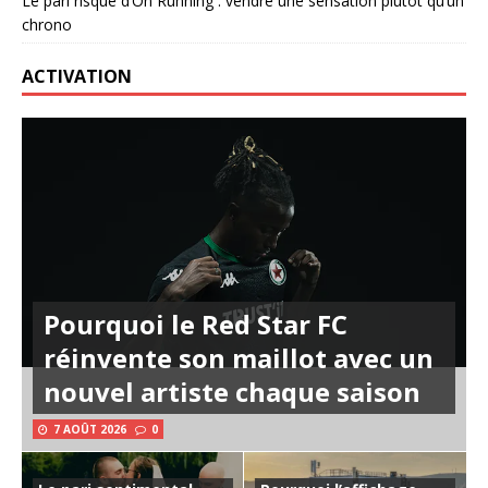
Le pari risqué d’On Running : vendre une sensation plutôt qu’un
chrono
ACTIVATION
Pourquoi le Red Star FC
réinvente son maillot avec un
nouvel artiste chaque saison
7 AOÛT 2026
0