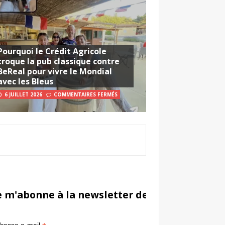
Pourquoi le Crédit Agricole
troque la pub classique contre
BeReal pour vivre le Mondial
avec les Bleus
6 JUILLET 2026
COMMENTAIRES FERMÉS
e m'abonne à la newsletter de Sportsmarketi
*
in
resse e-mail