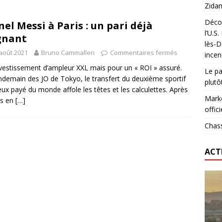
Zidan
Décou
nel Messi à Paris : un pari déjà
das : qui gagne vraiment
FOOTBALL
l’U.S
gnant
lès-D
onumental de Zinedine Zidane par adidas est de retour à
août 2021
Bruno Cammalleri
Commentaires fermés
incen
vestissement d’ampleur XXL mais pour un « ROI » assuré.
Le pa
ndemain des JO de Tokyo, le transfert du deuxième sportif
plutô
eux payé du monde affole les têtes et les calculettes. Après
Marke
ns en
[…]
offici
Chass
ACT