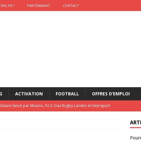
ING.FR ?
PARTENARIAT
CONTACT
G
ACTIVATION
FOOTBALL
OFFRES D’EMPLOI
lidaire lancé par Mizuno, l’U.S. Dax Rugby Landes et Intersport
urs-pompiers face aux incendies dans les Landes
RUGBY
ART
nning : vendre une sensation plutôt qu’un chrono
ACTIVATION
Pourq
t 2026 : pourquoi le sponsor officiel a perdu la finale
ETATS-