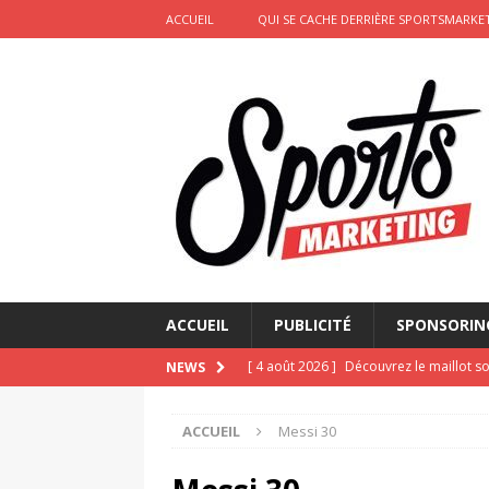
ACCUEIL
QUI SE CACHE DERRIÈRE SPORTSMARKET
ACCUEIL
PUBLICITÉ
SPONSORIN
[ 4 août 2026 ]
Découvrez le maillot so
NEWS
Saint-Paul-lès-Dax au profit des sape
ACCUEIL
Messi 30
[ 2 août 2026 ]
Le pari risqué d’On Ru
[ 2 août 2026 ]
Marketing sportif juille