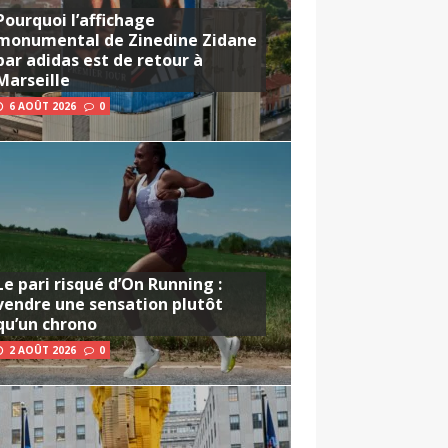
Pourquoi l’affichage
monumental de Zinedine Zidane
par adidas est de retour à
Marseille
6 AOÛT 2026
0
Le pari risqué d’On Running :
vendre une sensation plutôt
qu’un chrono
2 AOÛT 2026
0