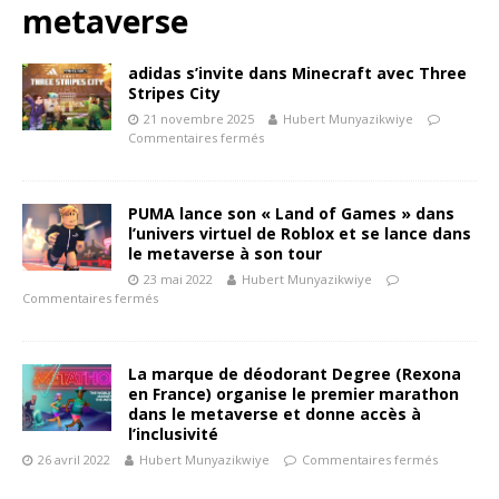
metaverse
adidas s’invite dans Minecraft avec Three
Stripes City
21 novembre 2025
Hubert Munyazikwiye
Commentaires fermés
PUMA lance son « Land of Games » dans
l’univers virtuel de Roblox et se lance dans
le metaverse à son tour
23 mai 2022
Hubert Munyazikwiye
Commentaires fermés
La marque de déodorant Degree (Rexona
en France) organise le premier marathon
dans le metaverse et donne accès à
l’inclusivité
26 avril 2022
Hubert Munyazikwiye
Commentaires fermés