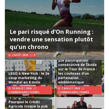
Le pari risqué d’On Running :
vendre une sensation plutôt
qu’un chrono
2 AOÛT 2026
0
23e participation
consécutive de Škoda
sur le Tour de France :
LEGO à New York : le 3e
les coulisses d’un
coup marketing du
partenariat
Mondial en 8 mois
emblématique
10 JUILLET 2026
7 JUILLET 2026
COMMENTAIRES FERMÉS
COMMENTAIRES FERMÉS
Pourquoi le Crédit
Agricole troque la pub