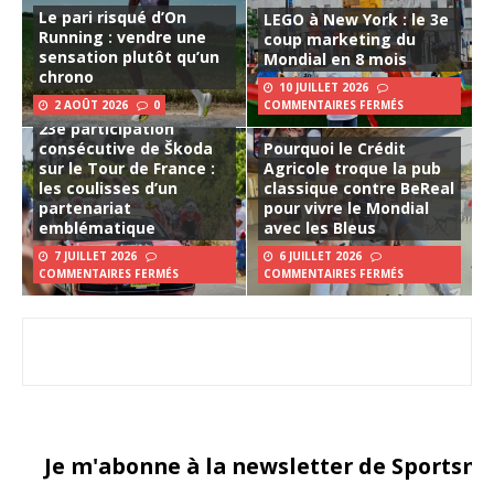
Le pari risqué d’On
LEGO à New York : le 3e
Running : vendre une
coup marketing du
sensation plutôt qu’un
Mondial en 8 mois
chrono
10 JUILLET 2026
2 AOÛT 2026
0
COMMENTAIRES FERMÉS
23e participation
consécutive de Škoda
Pourquoi le Crédit
sur le Tour de France :
Agricole troque la pub
les coulisses d’un
classique contre BeReal
partenariat
pour vivre le Mondial
emblématique
avec les Bleus
7 JUILLET 2026
6 JUILLET 2026
COMMENTAIRES FERMÉS
COMMENTAIRES FERMÉS
Je m'abonne à la newsletter de Sportsma