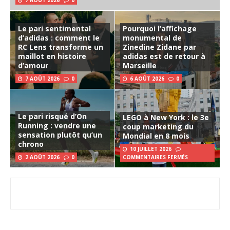
7 AOÛT 2026
0
Le pari sentimental
Pourquoi l’affichage
d’adidas : comment le
monumental de
RC Lens transforme un
Zinedine Zidane par
maillot en histoire
adidas est de retour à
d’amour
Marseille
7 AOÛT 2026
0
6 AOÛT 2026
0
Le pari risqué d’On
LEGO à New York : le 3e
Running : vendre une
coup marketing du
sensation plutôt qu’un
Mondial en 8 mois
chrono
10 JUILLET 2026
2 AOÛT 2026
0
COMMENTAIRES FERMÉS