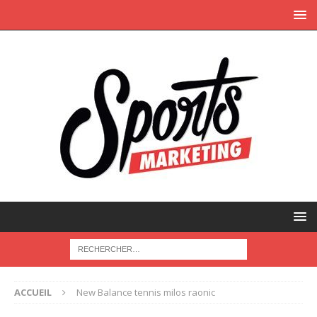
ACCUEIL
New Balance tennis milos raonic